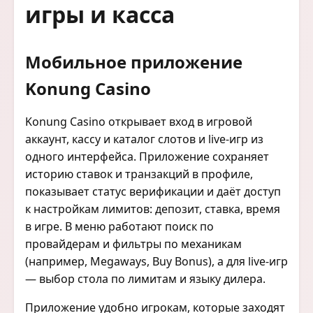
игры и касса
Мобильное приложение
Konung Casino
Konung Casino открывает вход в игровой
аккаунт, кассу и каталог слотов и live-игр из
одного интерфейса. Приложение сохраняет
историю ставок и транзакций в профиле,
показывает статус верификации и даёт доступ
к настройкам лимитов: депозит, ставка, время
в игре. В меню работают поиск по
провайдерам и фильтры по механикам
(например, Megaways, Buy Bonus), а для live-игр
— выбор стола по лимитам и языку дилера.
Приложение удобно игрокам, которые заходят