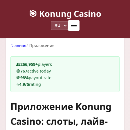
🎯 Konung Casino
Главная
Приложение
👥
266,959+
players
🟢
767
active today
💸
98%
payout rate
⭐
4.9/5
rating
Приложение Konung
Casino: слоты, лайв-