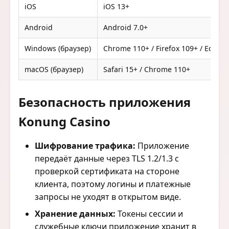
iOS
iOS 13+
Android
Android 7.0+
Windows (браузер)
Chrome 110+ / Firefox 109+ / Edge 
macOS (браузер)
Safari 15+ / Chrome 110+
Безопасность приложения
Konung Casino
Шифрование трафика:
Приложение
передаёт данные через TLS 1.2/1.3 с
проверкой сертификата на стороне
клиента, поэтому логины и платежные
запросы не уходят в открытом виде.
Хранение данных:
Токены сессии и
служебные ключи приложение хранит в