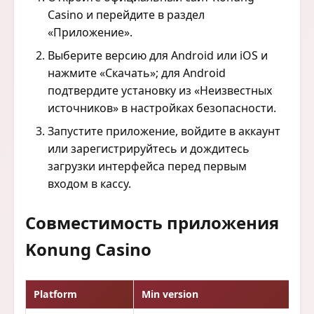
Casino и перейдите в раздел
«Приложение».
Выберите версию для Android или iOS и
нажмите «Скачать»; для Android
подтвердите установку из «Неизвестных
источников» в настройках безопасности.
Запустите приложение, войдите в аккаунт
или зарегистрируйтесь и дождитесь
загрузки интерфейса перед первым
входом в кассу.
Совместимость приложения
Konung Casino
Platform
Min version