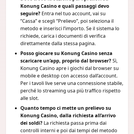
Konung Casino e quali passaggi devo
seguire?
Entra nel tuo account, vai su
“Cassa” e scegli “Prelievo”, poi seleziona il
metodo e inserisci l’importo. Se il sistema lo
richiede, carica i documenti di verifica
direttamente dalla stessa pagina.
Posso giocare su Konung Casino senza
scaricare un’app, proprio dal browser?
Sì,
Konung Casino apre i giochi dal browser su
mobile e desktop con accesso dall’account.
Per i tavoli live serve una connessione stabile,
perché lo streaming usa più traffico rispetto
alle slot.
Quanto tempo ci mette un prelievo su
Konung Casino, dalla richiesta all’arrivo
dei soldi?
La richiesta passa prima dai
controlli interni e poi dai tempi del metodo