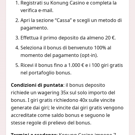
Registrati su Konung Casino e completa la
verifica e-mail.
Apri la sezione “Cassa” e scegli un metodo di
pagamento.
Effettua il primo deposito da almeno 20 €.
Seleziona il bonus di benvenuto 100% al
momento del pagamento (opt-in).
Ricevi il bonus fino a 1.000 € e i 100 giri gratis
nel portafoglio bonus.
Condizioni di puntata
: il bonus deposito
richiede un wagering 35x sul solo importo del
bonus. I giri gratis richiedono 40x sulle vincite
generate dai giri; le vincite dai giri gratis vengono
accreditate come saldo bonus e seguono le
stesse regole di prelievo del bonus.
Termini e scadenze
: Konung Casino impone 7