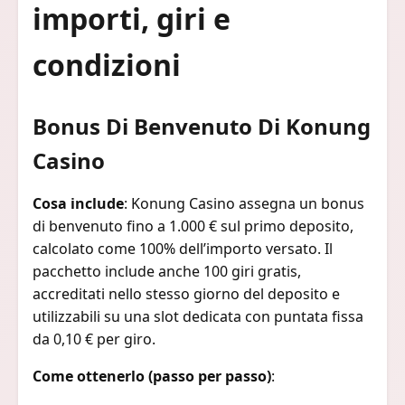
importi, giri e
condizioni
Bonus Di Benvenuto Di Konung
Casino
Cosa include
: Konung Casino assegna un bonus
di benvenuto fino a 1.000 € sul primo deposito,
calcolato come 100% dell’importo versato. Il
pacchetto include anche 100 giri gratis,
accreditati nello stesso giorno del deposito e
utilizzabili su una slot dedicata con puntata fissa
da 0,10 € per giro.
Come ottenerlo (passo per passo)
: