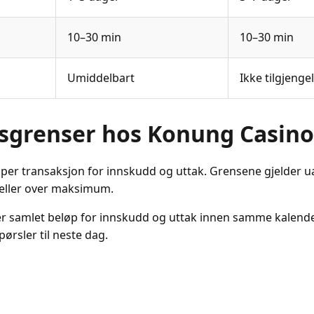
10–30 min
10–30 min
Umiddelbart
Ikke tilgjengel
ksgrenser hos Konung Casino
er transaksjon for innskudd og uttak. Grensene gjelder uav
eller over maksimum.
ler samlet beløp for innskudd og uttak innen samme kalend
rsler til neste dag.