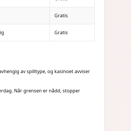
Gratis
ig
Gratis
hengig av spilltype, og kasinoet avviser
erdag. Når grensen er nådd, stopper