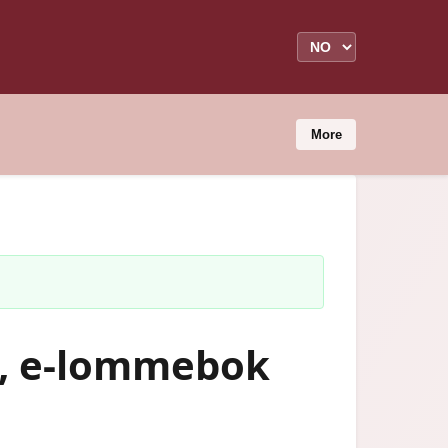
More
t, e-lommebok