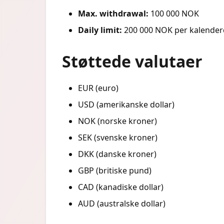
Max. withdrawal:
100 000 NOK
Daily limit:
200 000 NOK per kalenderd
Støttede valutaer
EUR (euro)
USD (amerikanske dollar)
NOK (norske kroner)
SEK (svenske kroner)
DKK (danske kroner)
GBP (britiske pund)
CAD (kanadiske dollar)
AUD (australske dollar)