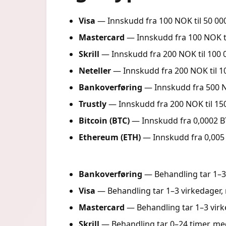
Visa
— Innskudd fra 100 NOK til 50 00
Mastercard
— Innskudd fra 100 NOK ti
Skrill
— Innskudd fra 200 NOK til 100 0
Neteller
— Innskudd fra 200 NOK til 10
Bankoverføring
— Innskudd fra 500 NO
Trustly
— Innskudd fra 200 NOK til 150
Bitcoin (BTC)
— Innskudd fra 0,0002 BTC
Ethereum (ETH)
— Innskudd fra 0,005 E
Bankoverføring
— Behandling tar 1–
Visa
— Behandling tar 1–3 virkedage
Mastercard
— Behandling tar 1–3 vi
Skrill
— Behandling tar 0–24 timer, 