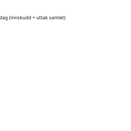
ag (innskudd + uttak samlet)