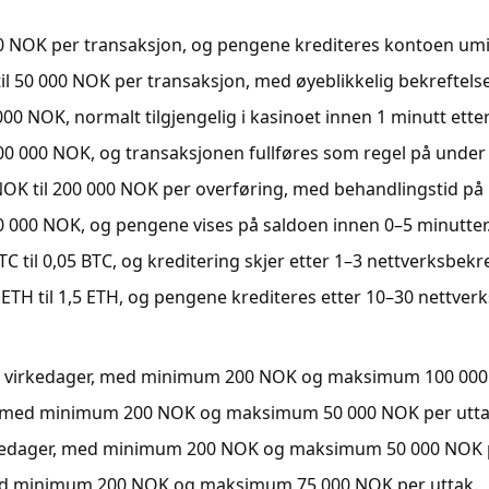
0 NOK per transaksjon, og pengene krediteres kontoen umi
l 50 000 NOK per transaksjon, med øyeblikkelig bekreftels
00 NOK, normalt tilgjengelig i kasinoet innen 1 minutt ette
0 000 NOK, og transaksjonen fullføres som regel på under 
K til 200 000 NOK per overføring, med behandlingstid på 
 000 NOK, og pengene vises på saldoen innen 0–5 minutter
 til 0,05 BTC, og kreditering skjer etter 1–3 nettverksbekre
TH til 1,5 ETH, og pengene krediteres etter 10–30 nettverk
3 virkedager, med minimum 200 NOK og maksimum 100 000 
r, med minimum 200 NOK og maksimum 50 000 NOK per utta
rkedager, med minimum 200 NOK og maksimum 50 000 NOK p
med minimum 200 NOK og maksimum 75 000 NOK per uttak.